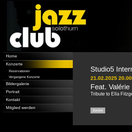
Navigation
Home
überspringen
Konzerte
Studio5 Inter
Reservationen
Vergangene Konzerte
21.02.2025 20.00
Bildergalerie
Feat. Valérie
Portrait
Tribute to Ella Fitzg
Kontakt
Mitglied werden
Zurück