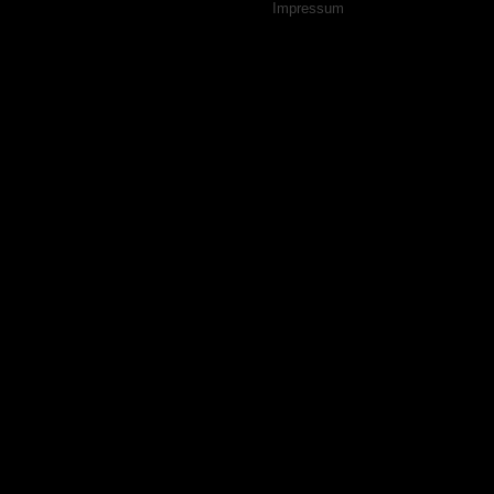
Navigation
Impressum
überspringen