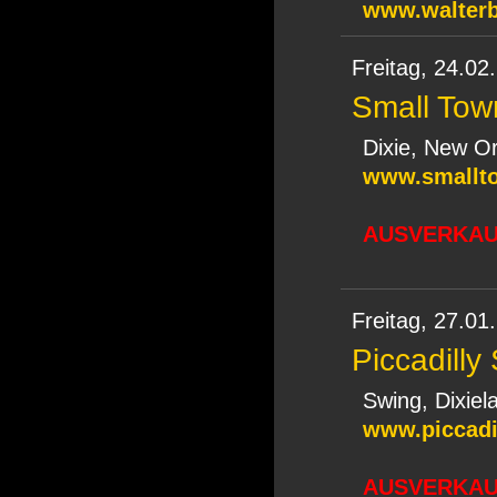
www.walterb
Freitag,
24.02
Small Tow
Dixie, New O
www.smallt
AUSVERKAUF
Freitag,
27.01
Piccadilly 
Swing, Dixiel
www.piccadi
AUSVERKAUF