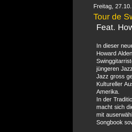
Freitag,
27.10
Tour de S
Feat. Ho
In dieser neu
Howard Alden 
Swinggitarrist
jüngeren Jaz
Jazz gross g
Kultureller 
Amerika.
In der Tradit
macht sich d
mit auserwäh
Songbook sow