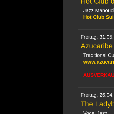
Hot Club 
Jazz Manouc
Hot Club Su
Freitag,
31.05
Azucaribe
Traditional C
www.azucar
AUSVERKAUF
Freitag,
26.04
The Ladyb
Vocal Jazz