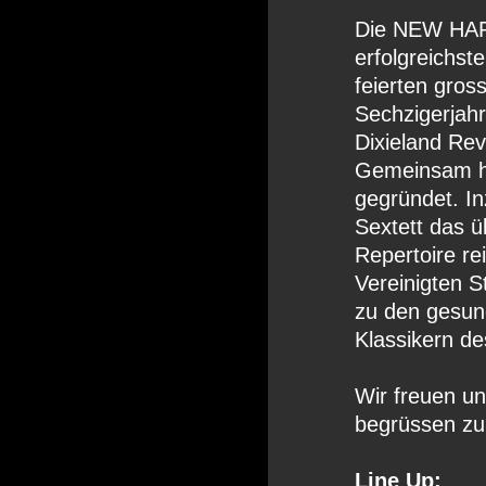
Die NEW HAR
erfolgreichst
feierten gros
Sechzigerjahr
Dixieland Rev
Gemeinsam 
gegründet. I
Sextett das ü
Repertoire re
Vereinigten S
zu den gesun
Klassikern d
Wir freuen un
begrüssen zu
Line Up: