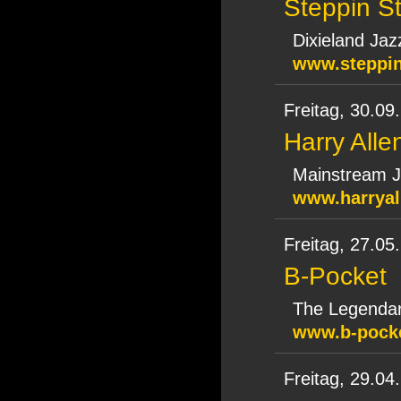
Steppin S
Dixieland Jaz
www.steppi
Freitag,
30.09
Harry Alle
Mainstream 
www.harryal
Freitag,
27.05
B-Pocket
The Legenda
www.b-pocke
Freitag,
29.04