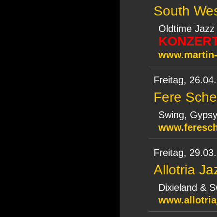
South West
Oldtime Jazz
KONZERT
www.martin
Freitag,
26.04
Fere Sche
Swing, Gypsy
www.feresch
Freitag,
29.03
Allotria J
Dixieland & S
www.allotri