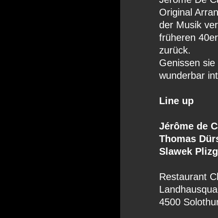
Original Arra
der Musik ver
früheren 40e
zurück.
Genissen sie 
wunderbar int
Line up
Jérôme de Ca
Thomas Dürs
Slawek Plizg
Restaurant C
Landhausquai
4500 Solothu