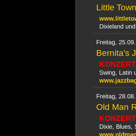
Little To
www.littlet
Dixieland un
Freitag,
25.09
Bernita's 
KONZERT
Swing, Latin 
www.jazzbag
Freitag,
28.08
Old Man R
KONZERT
Dixie, Blues,
www.oldmanr