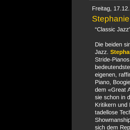
Freitag,
17.12
Stephanie 
“Classic Jazz
Die beiden s
Jazz.
Stepha
Stride-Pianos,
bedeutendsten
eigenen, raff
Piano, Boogi
dem «Great A
sie schon in
Kritikern und
tadellose Tec
Showmanship 
sich dem Rep