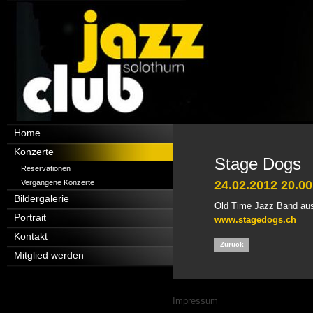
Navigation
Home
überspringen
Konzerte
Stage Dogs
Reservationen
Vergangene Konzerte
24.02.2012 20.00
Bildergalerie
Old Time Jazz Band aus
Portrait
www.stagedogs.ch
Kontakt
Zurück
Mitglied werden
Navigation
Impressum