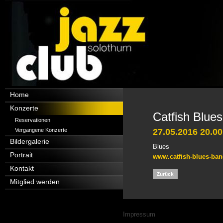
Navigation
Home
überspringen
Konzerte
Catfish Blue
Reservationen
Vergangene Konzerte
27.05.2016 20.00
Bildergalerie
Blues
Portrait
www.catfish-blues-ban
Kontakt
Zurück
Mitglied werden
Navigation
Impressum