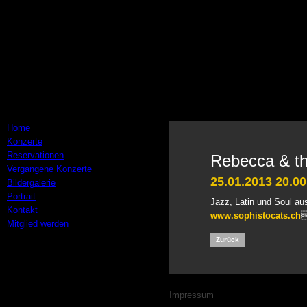
Navigation
Home
überspringen
Konzerte
Reservationen
Rebecca & th
Vergangene Konzerte
25.01.2013 20.00
Bildergalerie
Portrait
Jazz, Latin und Soul au
Kontakt
www.sophistocats.ch
Mitglied werden
Zurück
Navigation
Impressum