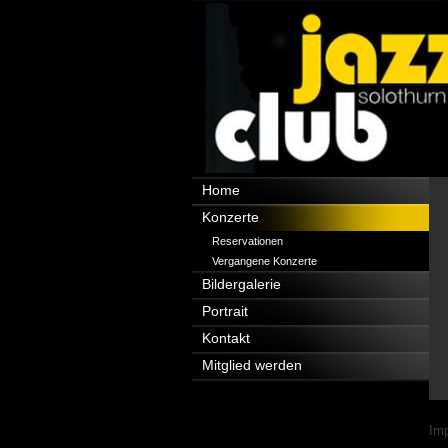
Navigation
Home
überspringen
Konzerte
Reservationen
Vergangene Konzerte
Bildergalerie
Portrait
Kontakt
Mitglied werden
Nav
Im