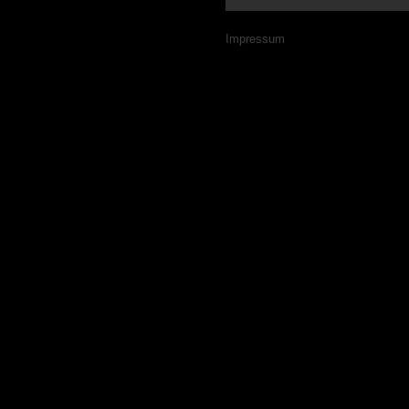
Navigation
Impressum
überspringen