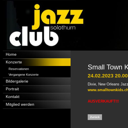
Navigation
Home
überspringen
Konzerte
Small Town K
Reservationen
Vergangene Konzerte
24.02.2023 20.00
Bildergalerie
Dixie, New Orleans Jaz
Portrait
www.smalltownkids.c
Kontakt
AUSVERKAUFT!!!
Mitglied werden
Zurück