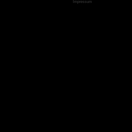
Navigation
Impressum
überspringen