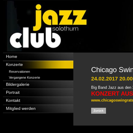
Navigation
Home
überspringen
Konzerte
Chicago Swi
Reservationen
Vergangene Konzerte
24.02.2017 20.00
Bildergalerie
Big Band Jazz aus den 
Portrait
KONZERT AUS
Kontakt
www.chicagoswingrats
Mitglied werden
Zurück