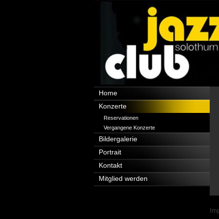
Navigation
Home
überspringen
Konzerte
Reservationen
Vergangene Konzerte
Bildergalerie
Portrait
Kontakt
Mitglied werden
Nav
Im