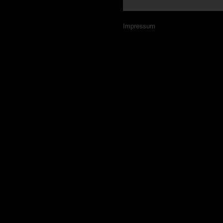
Navigation
Impressum
überspringen