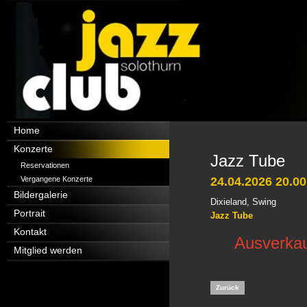
Navigation
Home
überspringen
Konzerte
Jazz Tube
Reservationen
Vergangene Konzerte
24.04.2026 20.00
Bildergalerie
Dixieland, Swing
Portrait
Jazz Tube
Kontakt
Ausverkau
Mitglied werden
Zurück