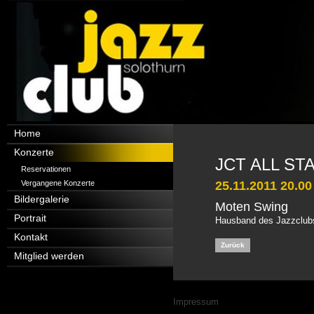
Navigation
Home
überspringen
Konzerte
JCT ALL ST
Reservationen
Vergangene Konzerte
25.11.2011 20.00
Bildergalerie
Moten Swing
Portrait
Hausband des Jazzclubs 
Kontakt
Zurück
Mitglied werden
Navigation
Impressum