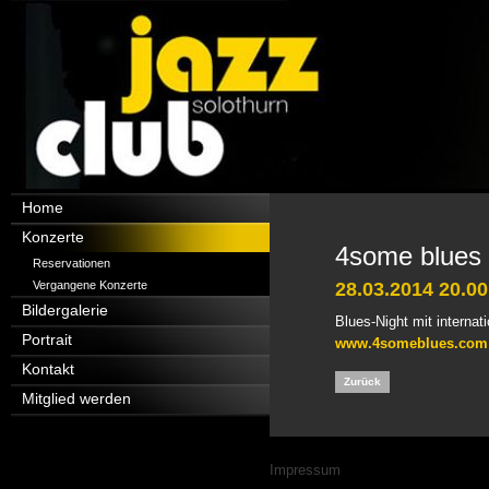
Navigation
Home
überspringen
Konzerte
4some blues
Reservationen
Vergangene Konzerte
28.03.2014 20.00
Bildergalerie
Blues-Night mit internat
Portrait
www.4someblues.com
Kontakt
Zurück
Mitglied werden
Navigation
Impressum