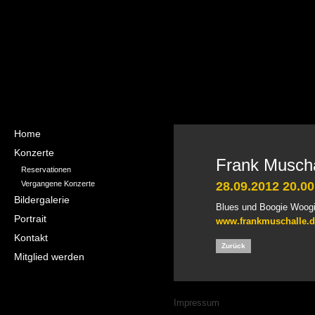
Navigation
Home
überspringen
Konzerte
Frank Muschal
Reservationen
Vergangene Konzerte
28.09.2012 20.00
Bildergalerie
Blues und Boogie Woogi
Portrait
www.frankmuschalle.d
Kontakt
Zurück
Mitglied werden
Navigation
Impressum