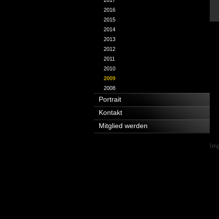
2017
2016
2015
2014
2013
2012
2011
2010
2009
2008
Portrait
Kontakt
Mitglied werden
Nav
Im
übe