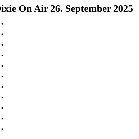
ixie On Air 26. September 2025