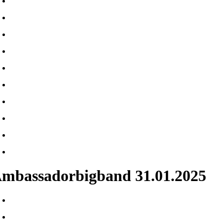
mbassadorbigband 31.01.2025