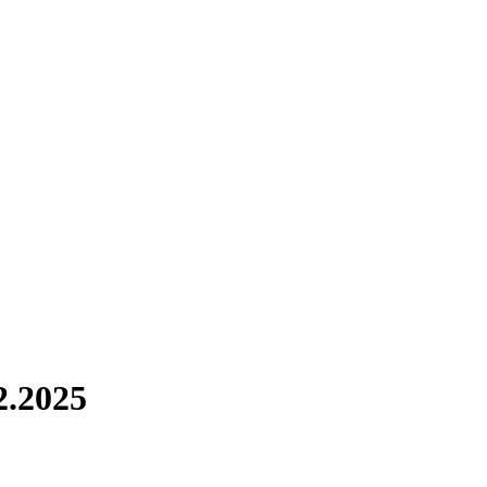
2.2025