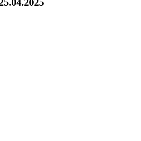
25.04.2025