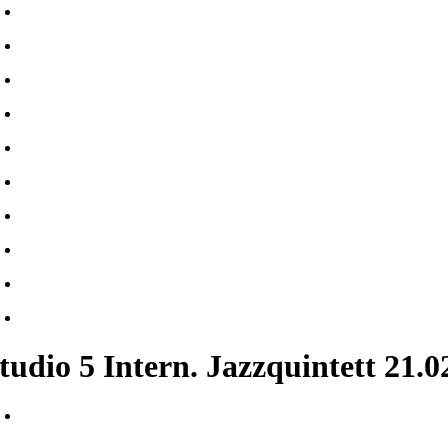
tudio 5 Intern. Jazzquintett 21.0