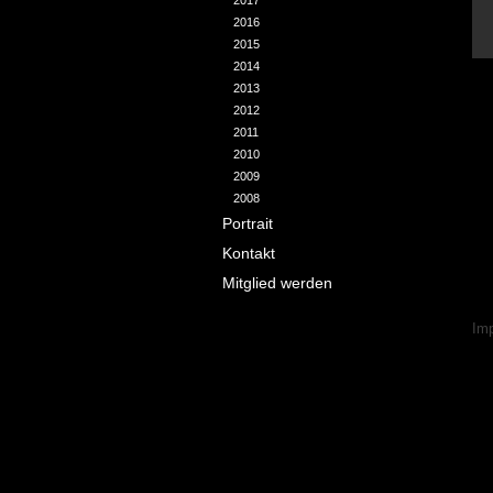
2017
2016
2015
2014
2013
2012
2011
2010
2009
2008
Portrait
Kontakt
Mitglied werden
Nav
Im
übe