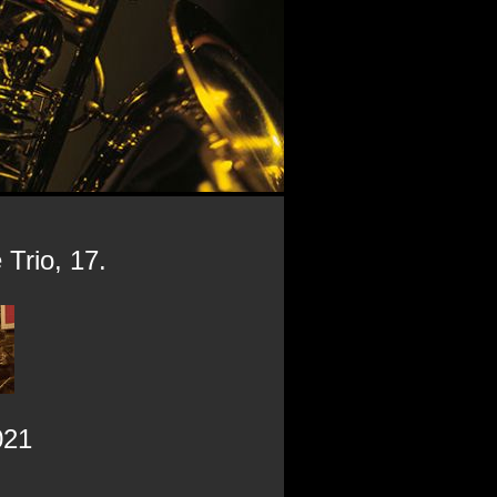
 Trio, 17.
021